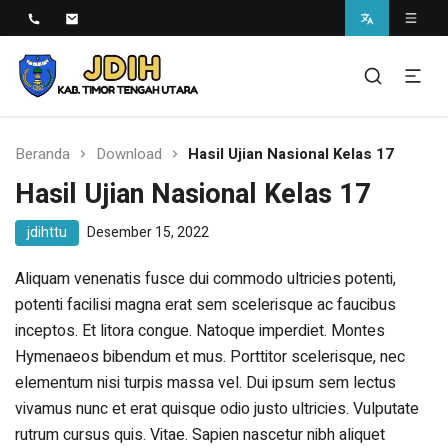
Jaringan Dokumentasi dan
Informasi Hukum Kab. TTU
Beranda
Download
Hasil Ujian Nasional Kelas 17
Hasil Ujian Nasional Kelas 17
jdihttu
Desember 15, 2022
Aliquam venenatis fusce dui commodo ultricies potenti,
potenti facilisi magna erat sem scelerisque ac faucibus
inceptos. Et litora congue. Natoque imperdiet. Montes
Hymenaeos bibendum et mus. Porttitor scelerisque, nec
elementum nisi turpis massa vel. Dui ipsum sem lectus
vivamus nunc et erat quisque odio justo ultricies. Vulputate
rutrum cursus quis. Vitae. Sapien nascetur nibh aliquet